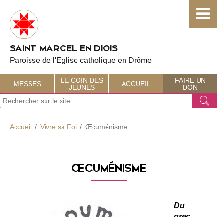
Choisissez votre menu :)
SAINT MARCEL EN DIOIS
Paroisse de l'Eglise catholique en Drôme
LE COIN DES
FAIRE UN
MESSES
ACCUEIL
JEUNES
DON
J
Ok
e
r
e
Accueil
Vivre sa Foi
Œcuménisme
c
h
e
r
ŒCUMÉNISME
c
h
e
Du
grec