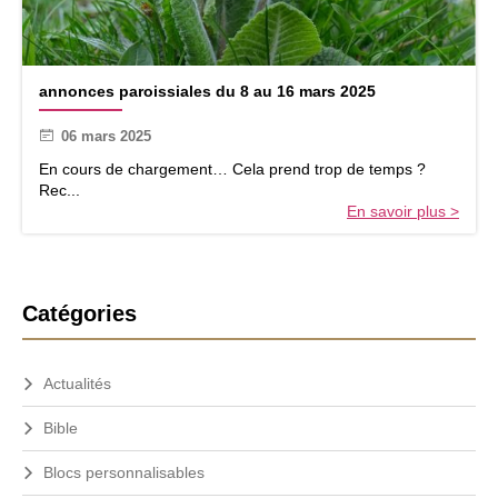
e
d
u
1
a
5
annonces paroissiales du 8 au 16 mars 2025
n
a
n
u
06 mars 2025
o
2
n
En cours de chargement… Cela prend trop de temps ?
3
c
Rec...
m
e
En savoir plus >
a
s
r
p
s
a
2
r
0
B
o
Catégories
2
i
a
5
s
r
s
Actualités
r
i
e
a
Bible
l
l
e
a
Blocs personnalisables
s