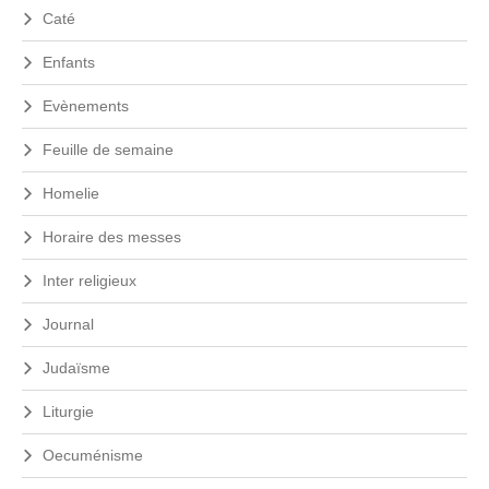
t
d
Caté
u
é
8
r
Enfants
a
a
u
l
1
Evènements
6
e
m
Feuille de semaine
a
r
Homelie
s
2
Horaire des messes
0
2
Inter religieux
5
Journal
Judaïsme
Liturgie
Oecuménisme