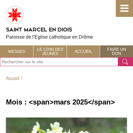
Choisissez votre menu :)
SAINT MARCEL EN DIOIS
Paroisse de l'Eglise catholique en Drôme
LE COIN DES
FAIRE UN
MESSES
ACCUEIL
JEUNES
DON
J
Ok
e
r
e
Accueil
c
h
e
r
Mois : <span>mars 2025</span>
c
h
e