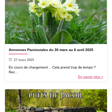
A
Annonces Paroissiales du 30 mars au 6 avril 2025
n
n
27 mars 2025
o
n
En cours de chargement… Cela prend trop de temps ?
c
Rec...
e
En savoir plus >
s
P
a
r
o
i
s