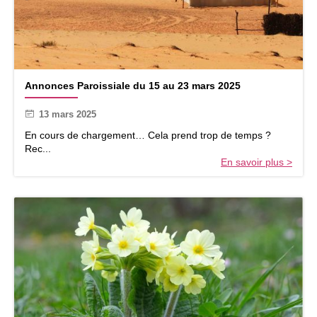
a
2
l
5
e
s
d
u
A
2
Annonces Paroissiale du 15 au 23 mars 2025
n
2
n
a
13 mars 2025
o
u
n
En cours de chargement… Cela prend trop de temps ?
3
c
Rec...
0
e
En savoir plus >
m
s
a
P
r
a
s
r
2
o
0
i
2
s
5
s
i
a
l