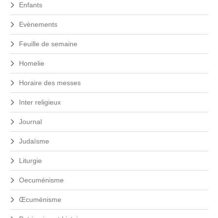
r
Enfants
a
a
u
l
1
Evènements
6
e
n
Feuille de semaine
o
v
Homelie
e
m
Horaire des messes
b
r
Inter religieux
e
2
Journal
0
2
Judaïsme
5
Liturgie
Oecuménisme
Œcuménisme