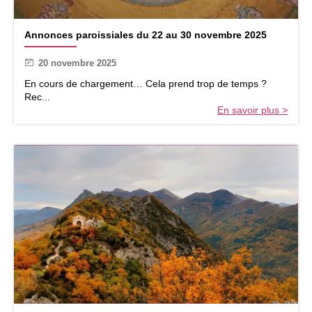
A
Annonces paroissiales du 22 au 30 novembre 2025
n
n
20 novembre 2025
o
n
En cours de chargement… Cela prend trop de temps ?
c
Rec...
e
En savoir plus >
s
p
a
r
o
i
s
s
i
a
l
e
s
d
u
m