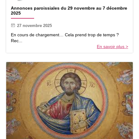
A
Annonces paroissiales du 29 novembre au 7 décembre
n
2025
n
o
27 novembre 2025
n
c
En cours de chargement… Cela prend trop de temps ?
e
Rec...
s
En savoir plus >
p
a
r
o
i
s
s
i
a
l
e
s
d
u
2