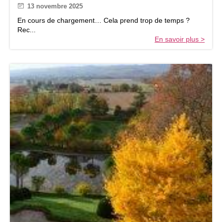
13 novembre 2025
o
n
En cours de chargement… Cela prend trop de temps ?
c
Rec...
e
En savoir plus >
s
p
a
r
o
i
s
s
i
a
l
e
s
d
u
1
5
a
u