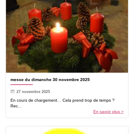
m
messe du dimanche 30 novembre 2025
e
s
27 novembre 2025
s
e
En cours de chargement… Cela prend trop de temps ?
d
Rec...
u
En savoir plus >
d
i
m
a