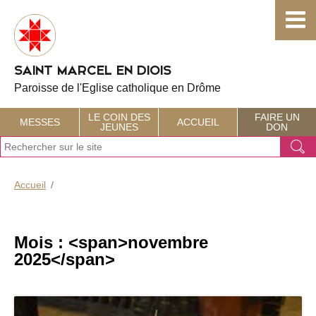
Choisissez votre menu :)
SAINT MARCEL EN DIOIS
Paroisse de l'Eglise catholique en Drôme
LE COIN DES
FAIRE UN
MESSES
ACCUEIL
JEUNES
DON
J
Ok
e
r
e
Accueil
c
h
e
r
Mois : <span>novembre
c
2025</span>
h
e