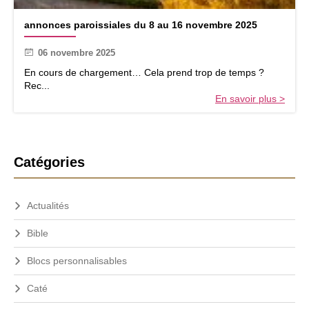
2
a
3
annonces paroissiales du 8 au 16 novembre 2025
n
n
n
o
06 novembre 2025
o
v
n
e
En cours de chargement… Cela prend trop de temps ?
c
m
Rec...
e
b
En savoir plus >
s
r
p
e
a
2
r
0
B
o
2
Catégories
i
5
a
s
r
s
Actualités
r
i
e
a
Bible
l
l
e
a
Blocs personnalisables
s
t
d
Caté
u
é
8