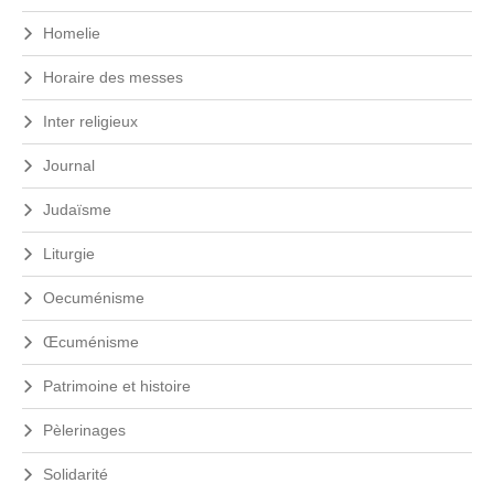
i
e
Homelie
r
a
Horaire des messes
u
8
Inter religieux
f
é
Journal
v
r
Judaïsme
i
e
Liturgie
r
2
Oecuménisme
0
2
6
Œcuménisme
Patrimoine et histoire
Pèlerinages
Solidarité