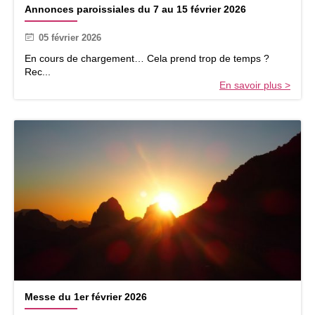
Annonces paroissiales du 7 au 15 février 2026
n
n
05 février 2026
o
n
En cours de chargement… Cela prend trop de temps ?
c
Rec...
e
En savoir plus >
s
p
a
r
o
i
s
s
i
a
l
e
s
d
u
M
7
Messe du 1er février 2026
e
a
s