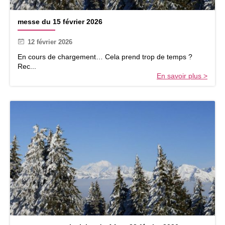
d
u
m
2
messe du 15 février 2026
e
1
s
f
12 février 2026
s
é
e
En cours de chargement… Cela prend trop de temps ?
v
d
Rec...
r
u
En savoir plus >
i
1
e
5
r
f
a
é
u
v
1
r
e
i
r
e
m
r
a
2
r
0
s
2
2
6
0
2
6
a