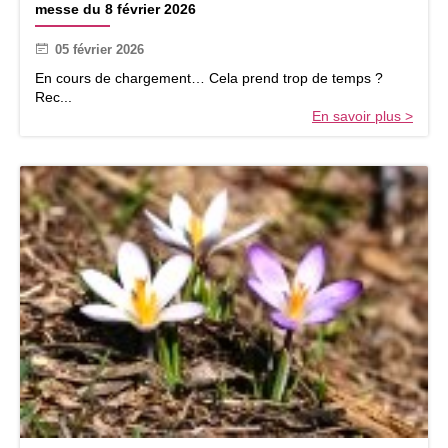
messe du 8 février 2026
e
u
s
2
05 février 2026
s
2
e
f
En cours de chargement… Cela prend trop de temps ?
d
é
Rec...
u
v
En savoir plus >
8
r
f
i
é
e
v
r
r
2
i
0
e
2
r
6
2
0
2
6
A