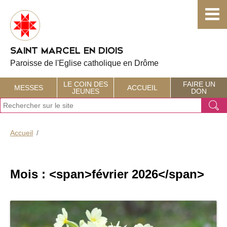
Choisissez votre menu :)
SAINT MARCEL EN DIOIS
Paroisse de l'Eglise catholique en Drôme
LE COIN DES
FAIRE UN
MESSES
ACCUEIL
JEUNES
DON
J
Ok
e
r
e
Accueil
c
h
e
r
Mois : <span>février 2026</span>
c
h
e