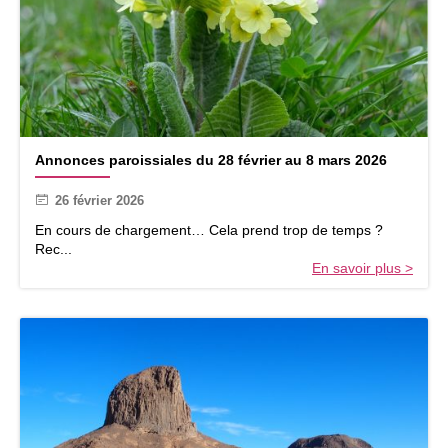
2
0
2
6
A
Annonces paroissiales du 28 février au 8 mars 2026
n
n
26 février 2026
o
n
En cours de chargement… Cela prend trop de temps ?
c
Rec...
e
En savoir plus >
s
p
a
r
o
i
s
s
i