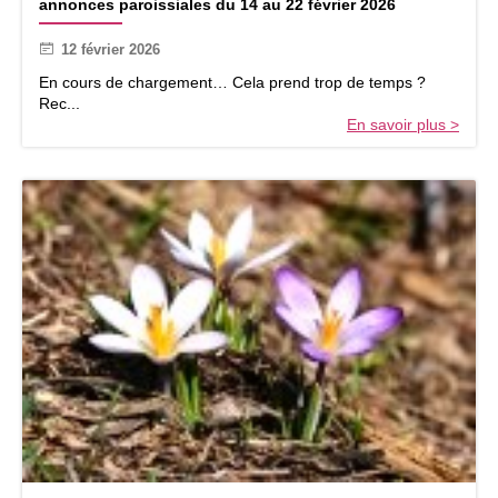
annonces paroissiales du 14 au 22 février 2026
n
n
12 février 2026
o
n
En cours de chargement… Cela prend trop de temps ?
c
Rec...
e
En savoir plus >
s
p
a
r
o
i
s
s
i
a
l
e
s
d
u
1
4
m
a