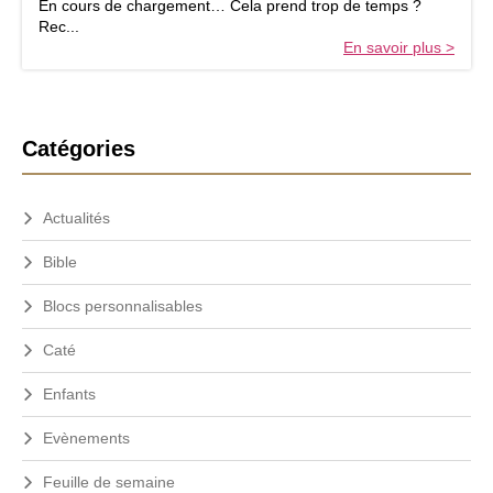
En cours de chargement… Cela prend trop de temps ?
c
Rec...
e
En savoir plus >
s
p
a
r
B
o
Catégories
i
a
s
r
s
Actualités
r
i
e
a
Bible
l
l
e
a
Blocs personnalisables
s
t
d
Caté
u
é
3
r
Enfants
1
a
j
l
a
Evènements
n
e
v
Feuille de semaine