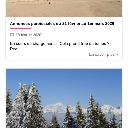
2
2
6
6
A
Annonces paroissiales du 21 février au 1er mars 2026
n
n
19 février 2026
o
n
En cours de chargement… Cela prend trop de temps ?
c
Rec...
e
En savoir plus >
s
p
a
r
o
i
s
s
i
a
l
e
s