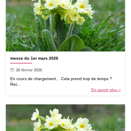
m
messe du 1er mars 2026
e
s
26 février 2026
s
e
En cours de chargement… Cela prend trop de temps ?
d
Rec...
u
En savoir plus >
1
e
r
m
a
r
s