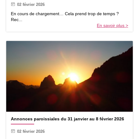
u
02 février 2026
s
1
e
En cours de chargement… Cela prend trop de temps ?
5
d
Rec...
f
u
En savoir plus >
é
1
v
e
r
r
i
f
e
é
r
v
2
r
0
i
2
e
6
r
2
0
2
6
A
Annonces paroissiales du 31 janvier au 8 février 2026
n
n
02 février 2026
o
n